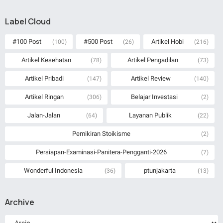
Label Cloud
#100 Post
#500 Post
Artikel Hobi
(100)
(26)
(216)
Artikel Kesehatan
Artikel Pengadilan
(78)
(73)
Artikel Pribadi
Artikel Review
(147)
(140)
Artikel Ringan
Belajar Investasi
(306)
(2)
Jalan-Jalan
Layanan Publik
(64)
(22)
Pemikiran Stoikisme
(2)
Persiapan-Examinasi-Panitera-Pengganti-2026
(7)
Wonderful Indonesia
ptunjakarta
(36)
(13)
Archive