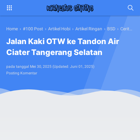
Home
›
#100 Post
›
Artikel Hobi
›
Artikel Ringan
›
BSD
›
Cerita Pribadi
Jalan Kaki OTW ke Tandon Air
Ciater Tangerang Selatan
pada tanggal
Mei 30, 2025
(Updated:
Juni 01, 2025
)
Posting Komentar