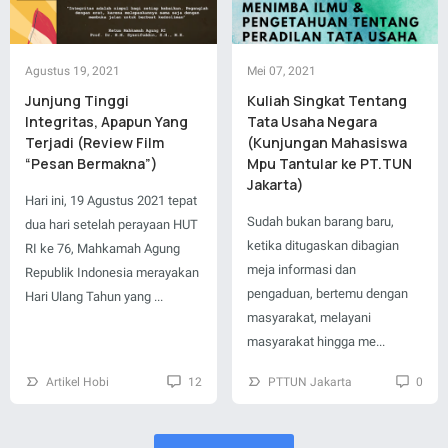
Agustus 19, 2021
Mei 07, 2021
Junjung Tinggi
Kuliah Singkat Tentang
Integritas, Apapun Yang
Tata Usaha Negara
Terjadi (Review Film
(Kunjungan Mahasiswa
“Pesan Bermakna”)
Mpu Tantular ke PT.TUN
Jakarta)
Hari ini, 19 Agustus 2021 tepat
Sudah bukan barang baru,
dua hari setelah perayaan HUT
ketika ditugaskan dibagian
RI ke 76, Mahkamah Agung
meja informasi dan
Republik Indonesia merayakan
pengaduan, bertemu dengan
Hari Ulang Tahun yang ...
masyarakat, melayani
masyarakat hingga me...
Artikel Hobi
12
PTTUN Jakarta
0