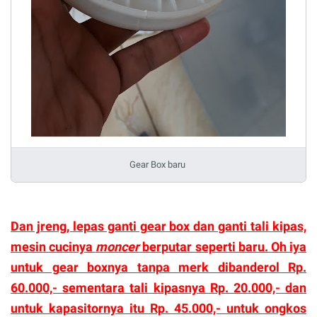
Gear Box baru
Dan jreng, lepas ganti gear box dan ganti tali kipas,
mesin cucinya
moncer
berputar seperti baru. Oh iya
untuk gear boxnya tanpa merk dibanderol Rp.
60.000,- sementara tali kipasnya Rp. 20.000,- dan
untuk kapasitornya itu Rp. 45.000,- untuk ongkos