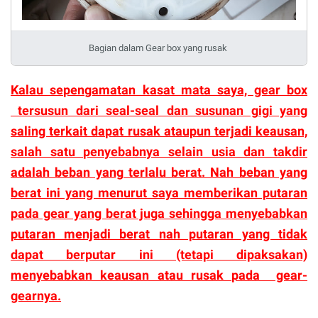
Bagian dalam Gear box yang rusak
Kalau sepengamatan kasat mata saya, gear box
tersusun dari seal-seal dan susunan gigi yang
saling terkait dapat rusak ataupun terjadi keausan,
salah satu penyebabnya selain usia dan takdir
adalah beban yang terlalu berat. Nah beban yang
berat ini yang menurut saya memberikan putaran
pada gear yang berat juga sehingga menyebabkan
putaran menjadi berat nah putaran yang tidak
dapat berputar ini (tetapi dipaksakan)
menyebabkan keausan atau rusak pada gear-
gearnya.