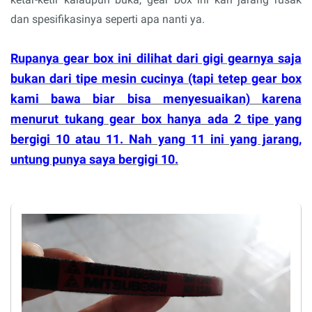
dan spesifikasinya seperti apa nanti ya.
Rupanya gear box ini dilihat dari gigi gearnya saja
bukan dari tipe mesin cucinya (tapi tetep gear box
kami bawa biar bisa menyesuaikan) karena
menurut tukang gear box hanya ada 2 tipe yang
bergigi 10 atau 11. Nah yang 11 ini yang jarang,
untung punya saya bergigi 10.