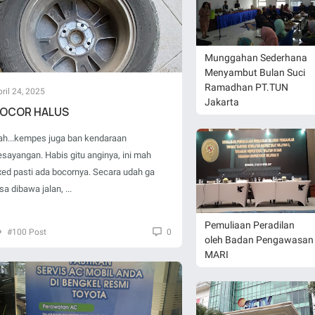
Munggahan Sederhana
Menyambut Bulan Suci
Ramadhan PT.TUN
ril 24, 2025
Jakarta
OCOR HALUS
ah...kempes juga ban kendaraan
esayangan. Habis gitu anginya, ini mah
ixed pasti ada bocornya. Secara udah ga
sa dibawa jalan, ...
Pemuliaan Peradilan
#100 Post
0
oleh Badan Pengawasan
MARI