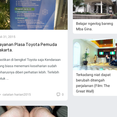
Belajar ngevlog bareng
Mba Gina.
li 31, 2015
ayanan Plasa Toyota Pemuda
akarta.
astikan di bengkel Toyota saja Kendaraan
ang biasa menemani keseharian sudah
eharusnya diberi perhatian lebih. Terlebih
Terkadang niat dapat
tuk ...
berubah ditengah
perjalanan (Film: The
Great Wall)
catatan harian2015
0