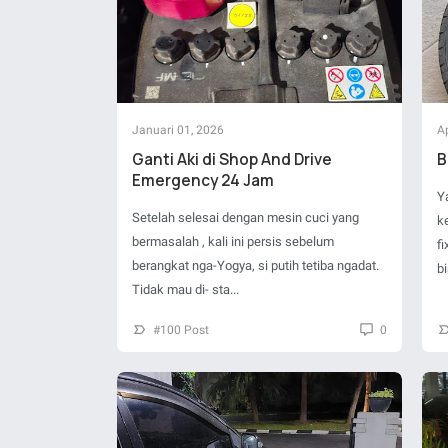
Januari 01, 2026
Ap
Ganti Aki di Shop And Drive
B
Emergency 24 Jam
Y
Setelah selesai dengan mesin cuci yang
k
bermasalah , kali ini persis sebelum
f
berangkat nga-Yogya, si putih tetiba ngadat.
bi
Tidak mau di- sta...
#100 Post
0