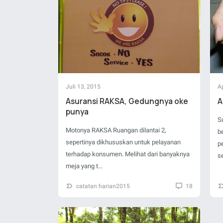
Juli 13, 2015
Ap
Asuransi RAKSA, Gedungnya oke
A
punya
S
Motonya RAKSA Ruangan dilantai 2,
b
sepertinya dikhususkan untuk pelayanan
p
terhadap konsumen. Melihat dari banyaknya
s
meja yang t...
catatan harian2015
18