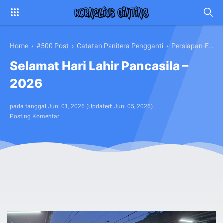
Home
›
#500 Post
›
Catatan Panitera Pengganti
›
Persiapan-Examinasi-Panitera-Pengganti-2026
Selamat Hari Lahir Pancasila –
2026
pada tanggal
Juni 01, 2026
(Updated:
Juni 05, 2026
)
Posting Komentar