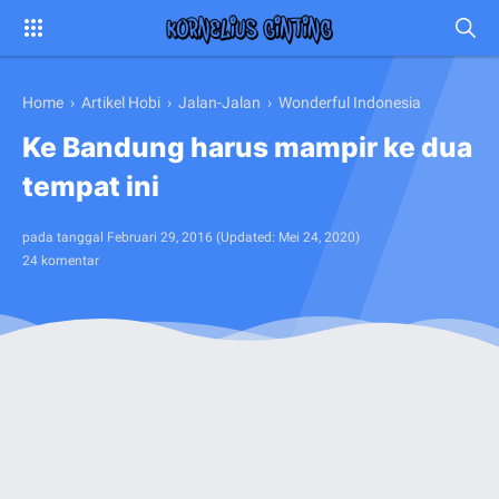
Home
›
Artikel Hobi
›
Jalan-Jalan
›
Wonderful Indonesia
Ke Bandung harus mampir ke dua
tempat ini
pada tanggal
Februari 29, 2016
(Updated:
Mei 24, 2020
)
24 komentar