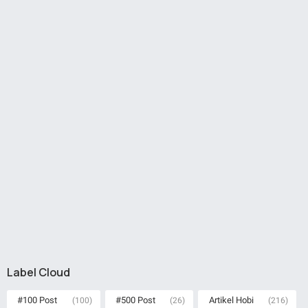
Label Cloud
#100 Post
#500 Post
Artikel Hobi
(100)
(26)
(216)