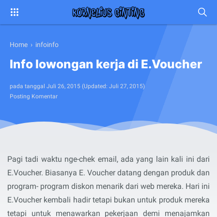
Home
›
infoinfo
Info lowongan kerja di E.Voucher
pada tanggal
Juli 26, 2015
(Updated:
Juli 27, 2015
)
Posting Komentar
Pagi tadi waktu nge-chek email, ada yang lain kali ini dari
E.Voucher. Biasanya E. Voucher datang dengan produk dan
program- program diskon menarik dari web mereka. Hari ini
E.Voucher kembali hadir tetapi bukan untuk produk mereka
tetapi untuk menawarkan pekerjaan demi menajamkan